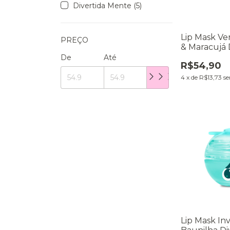
Divertida Mente (5)
Lip Mask Ve
PREÇO
& Maracujá 
Mente 8g
De
Até
R$54,90
4
x
de
R$13,73
se
Lip Mask In