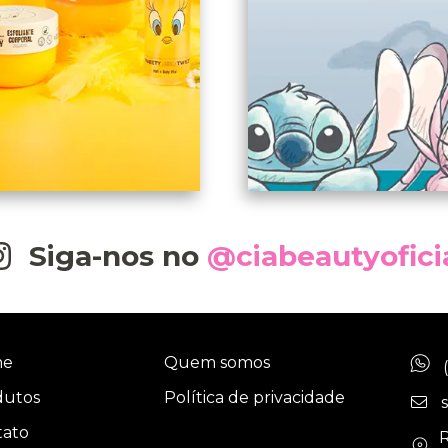
Siga-nos no
@ciabeautyofici
me
Quem somos
dutos
Política de privacidade
tato
R