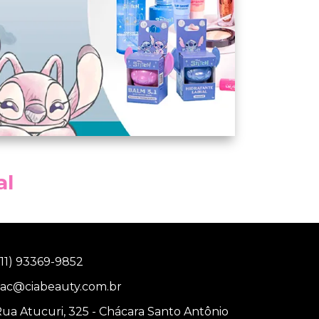
al
(11) 93369-9852
sac@ciabeauty.com.br
ua Atucuri, 325 -
Chácara Santo Antônio