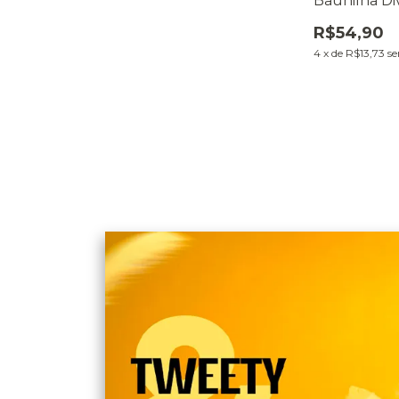
Baunilha Di
8g
R$54,90
4
x
de
R$13,73
se