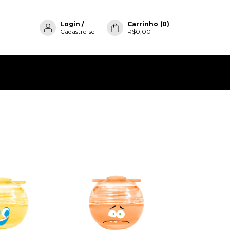
Login
/
Carrinho
(
0
)
Cadastre-se
R$0,00