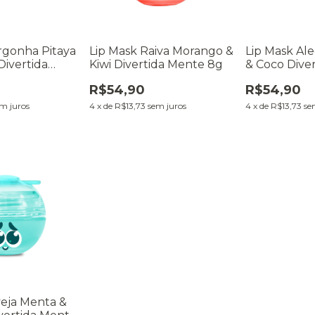
rgonha Pitaya
Lip Mask Raiva Morango &
Lip Mask Ale
Divertida
Kiwi Divertida Mente 8g
& Coco Dive
8g
R$54,90
R$54,90
m juros
4
x
de
R$13,73
sem juros
4
x
de
R$13,73
se
veja Menta &