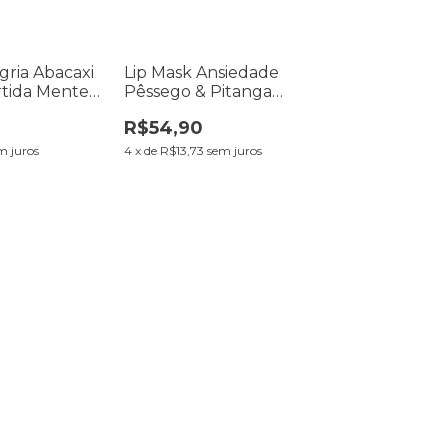
gria Abacaxi
Lip Mask Ansiedade
rtida Mente
Pêssego & Pitanga
Divertida Mente 8g
R$54,90
m juros
4
x
de
R$13,73
sem juros